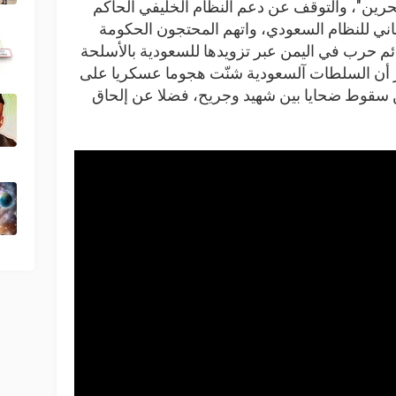
رين"، والتوقف عن دعم النظام الخليفي الحاكم
طاني للنظام السعودي، واتهم المحتجون الحكومة
ئم حرب في اليمن عبر تزويدها للسعودية بالأسلحة
كر أن السلطات آلسعودية شنّت هجوما عسكريا على
 سقوط ضحايا بين شهيد وجريح، فضلا عن إلحاق