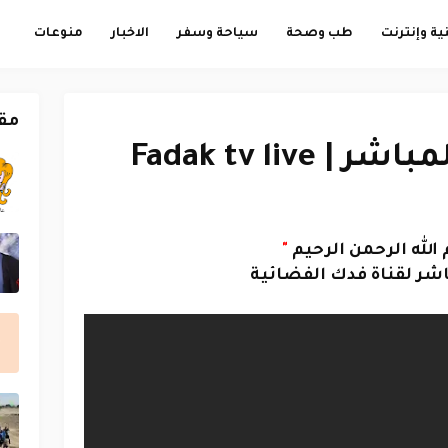
ية وإنترنت
طب وصحة
سياحة وسفر
الاخبار
منوعات
مق
Fadak tv live
لله الرحمن الرحيم
"
اشر لقناة فدك الفضائية