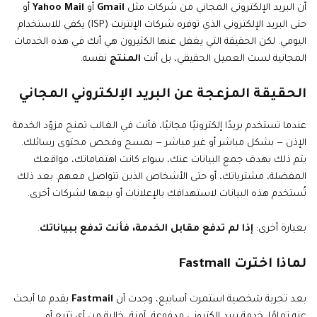
أن البريد الإلكتروني المجاني من شركات مثل
Gmail
أو
Yahoo Mail
أو
حتى البريد الإلكتروني الذي توفره شركات الإنترنت (ISP) يكفي للاستخدام
اليومي. لكن الحقيقة التي يغفل عنها الكثيرون هي أنك في هذه الخدمات
المجانية لست العميل الحقيقي، بل أنت
المنتج
نفسه.
الحقيقة المزعجة عن البريد الإلكتروني المجاني
عندما تستخدم بريدًا إلكترونيًا مجانيًا، فأنت في الغالب تمنح مزوّد الخدمة
الإذن — بشكل مباشر أو غير مباشر — بمسح وفحص محتوى رسائلك.
يتم ذلك بهدف جمع البيانات عنك، سواء كانت اهتماماتك، مواقعك
المفضلة، مشترياتك، أو حتى الأشخاص الذين تتواصل معهم. بعد ذلك
تُستخدم هذه البيانات لاستهدافك بالإعلانات أو بيعها لشركات أخرى.
بعبارة أخرى:
إذا لم تدفع مقابل الخدمة، فأنت تدفع ببياناتك
.
لماذا اخترت Fastmail
بعد تجربة شخصية استمرت أسابيع، وجدت أن
Fastmail
يقدم ما أبحث
عنه تمامًا: خدمة بريد إلكتروني مدفوعة، آمنة، خالية من أي تتبع أو