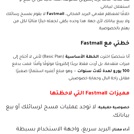
استغلال لبياناتي.
خلافًا لمعظم مقدمي البريد المجاني،
Fastmail
لا يقوم بمسح رسائلك
ولا يبيع بياناتك لأي جهة. هذا وحده يكفي لجعله خيارًا مثاليًا لكل من
يهتم بالخصوصية.
خطتي مع Fastmail
أنا شخصيًا اخترت
الخطة الأساسية
(Basic Plan) لأنني لا أحتاج إلى
ميزات متقدمة، بل أردت فقط بريدًا إلكترونيًا موثوقًا وآمنًا. قمت بدفع
100 يورو لمدة ثلاث سنوات
— وهو مبلغ أعتبره استثمارًا صغيرًا
مقابل راحة البال وحماية خصوصيتي.
مميزات Fastmail التي لاحظتها
لا توجد عمليات مسح لرسائلك أو بيع
خصوصية حقيقية
:
بياناتك.
البريد سريع، واجهة الاستخدام بسيطة
أداء ممتاز
: