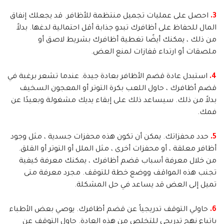
3.
احصل على عمليات تجميل منتظمة للأظافر. قد يجعلك إنفاق
المال للحفاظ على أظافرك تبدو جذابة أقل احتمالية لدغها. بدلاً
من ذلك ، يمكنك أيضًا تغطية أظافرك بشريط لاصق أو
ملصقات أو ارتداء قفازات لمنع العض.
4.
استبدل عادة قضم الأظافر بعادة جيدة. عندما تشعر برغبة في
قضم أظافرك ، حاول اللعب بكرة التوتر أو المعجون السخيف
بدلاً من ذلك. سيساعد ذلك على إبقاء يديك مشغولة وبعيدًا عن
فمك.
5.
حدد محفزاتك. يمكن أن تكون هذه محفزات جسدية ، مثل وجود
أظافر معلقة ، أو محفزات أخرى ، مثل الملل أو التوتر أو القلق.
من خلال معرفة أسباب قضم أظافرك ، يمكنك معرفة كيفية
تجنب هذه المواقف ووضع خطة للتوقف. مجرد معرفة متى
تميل إلى العض قد يساعد في حل المشكلة.
6.
حاولي التوقف تدريجياً عن قضم أظافرك. يوصي بعض الأطباء
باتباع نهج تدريجي للتخلص من هذه العادة. حاول التوقف عن