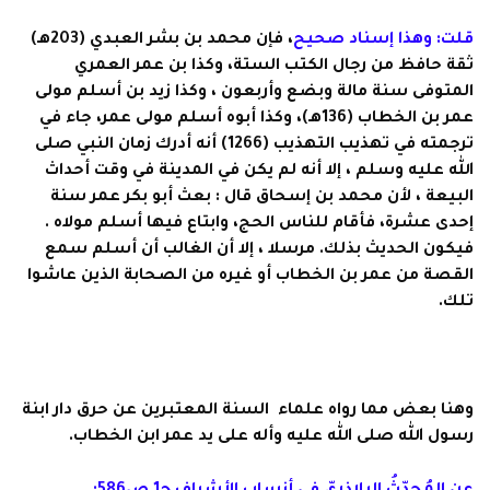
قلت:
وهذا إسناد صحيح
، فإن محمد بن بشر العبدي (203هـ)
ثقة حافظ من رجال الكتب الستة، وكذا بن عمر العمري
المتوفى سنة مالة وبضع وأربعون ، وكذا زيد بن أسلم مولى
عمر بن الخطاب (136هـ)، وكذا أبوه أسلم مولى عمر، جاء في
ترجمته في تهذيب التهذيب (1266) أنه أدرك زمان النبي صلى
الله عليه وسلم ، إلا أنه لم يكن في المدينة في وقت أحداث
البيعة ، لأن محمد بن إسحاق قال : بعث أبو بكر عمر سنة
إحدى عشرة، فأقام للناس الحج، وابتاع فيها أسلم مولاه .
فيكون الحديث بذلك. مرسلا ، إلا أن الغالب أن أسلم سمع
القصة من عمر بن الخطاب أو غيره من الصحابة الذين عاشوا
تلك.
وهنا بعض مما رواه علماء السنة المعتبرين عن حرق دار ابنة
رسول الله صلى الله عليه وأله على يد عمر ابن الخطاب.