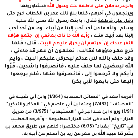
والزبير يدخلان على فاطمة بنت رسول الله
فيشاورونها
ويرتجعون في أمرهم،
فلما بلغ ذلك عمر بن الخطاب خرج حتى
دخل على فاطمة
فقال : يا بنت رسول الله صلى الله عليه
وسلم : والله ما من أحد أحب إلينا من أبيك . وما من أحد أحب
إلينا بعد أبيك منك ،
وأيم الله ما ذاك بمانعي إن اجتمع هؤلاء
قال : فلما
النفر عندك إن أمرتهم أن يحرق عليهم البيت
.
خرج عمر جاؤوها فقالت : تعلمون أن عمر قد جاءني ،
وقد حلف بالله لئن عدتم ليحرقن عليكم البيت ، وايم
الله ليمضين لما حلف عليه ، فانصرفوا راشدين ، فَرُوا
رأيكم ولا ترجعوا إلي ، فانصرفوا عنها ، فلم يرجعوا
إليها حتى بايعوا لأبي بكر)
أخرجه أحمد في "فضائل الصحابة (1/364) وابن أبي شيبة في
"المصنف " (7/432) وعنه ابن أبي عاصم في " المذكر والتذكير"
(1/91) ورواه ابن عبد البر في "الاستيعاب" (3/975) من طريق
البزار - ولم أجده في كتب البزار المطبوعة - وأخرجه الخطيب
في "تاريخ" "بغداد" (6/75) مختصرا : كلهم من طريق محمد بن
بشر ثنا عبيد الله بن عمر عن زيد بن أسلم عن أبيه به.