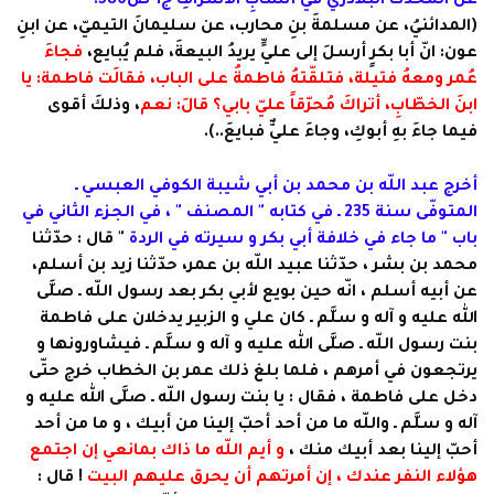
عن المُحدّثُ البلاذريّ في أنسابِ الأشرافِ ج1 ص586:
(المدائنيُ، عن مسلمةَ بنِ محارب، عن سليمانَ التيميّ، عن ابنِ
عون: انّ أبا بكرٍ أرسلَ إلى عليٍّ يريدُ البيعةَ، فلم يُبايع،
فجاءَ
عُمر ومعهُ فتيلة، فتلقّتهُ فاطمةُ على الباب، فقالَت فاطمة: يا
ابنَ الخطّابِ، أتراكَ مُحرّقاً عليّ بابي؟ قالَ: نعم
، وذلكَ أقوى
فيما جاءَ بهِ أبوكِ، وجاءَ عليٌّ فبايعَ..).
أخرج عبد اللّه بن محمد بن أبي شيبة الكوفي العبسي ـ
المتوفّى سنة 235 ـ في كتابه " المصنف " ، في الجزء الثاني في
باب " ما جاء في خلافة أبي بكر و سيرته في الردة
" قال : حدّثنا
محمد بن بشر ، حدّثنا عبيد اللّه بن عمر، حدّثنا زيد بن أسلم،
عن أبيه أسلم ، انّه حين بويع لأبي بكر بعد رسول اللّه ـ صلَّى
الله عليه و آله و سلَّم ـ كان علي و الزبير يدخلان على فاطمة
بنت رسول اللّه ـ صلَّى الله عليه و آله و سلَّم ـ فيشاورونها و
يرتجعون في أمرهم ، فلما بلغ ذلك عمر بن الخطاب خرج حتّى
دخل على فاطمة ، فقال : يا بنت رسول اللّه ـ صلَّى الله عليه و
آله و سلَّم ـ واللّه ما من أحد أحبّ إلينا من أبيك ، و ما من أحد
أحبّ إلينا بعد أبيك منك ،
و أيم اللّه ما ذاك بمانعي إن اجتمع
هؤلاء النفر عندك ، إن أمرتهم أن يحرق عليهم البيت
! قال :