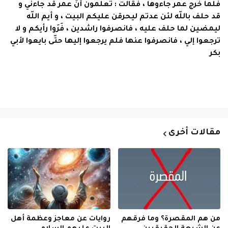
فلما خرج عمر جاءوها ، فقالت : تعلمون أنّ عمر قد جاءني و
قد حلف باللّه لئن عدتم ليحرقن عليكم البيت ، و أيم اللّه
ليمضين لما حلف عليه ، فانصرفوا راشدين ، فَرَوا رأيكم و لا
ترجعوا إلي ، فانصرفوا عنها فلم يرجعوا إليها حتّى بايعوا لأبي
بكر
مقالات أخرى
من هم المقصرة؟ وما فرقهم
روايات عن معاجز وعظمة أهل